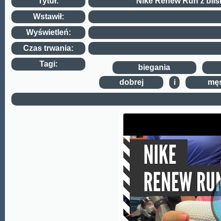
Tytuł:
Nike Renew Run z blisk
Wstawił:
Wyświetleń:
Czas trwania:
Tagi:
,
biegania
,
,
dobrej
i
męs