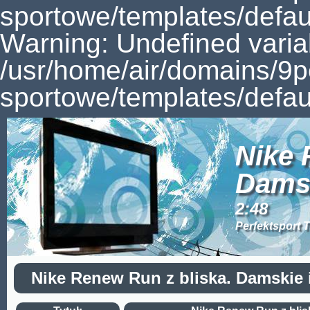
sportowe/templates/defaul
Warning: Undefined varia
/usr/home/air/domains/9
sportowe/templates/defaul
Nike 
Dams
2:48
Perfektsport 
Nike Renew Run z bliska. Damskie i