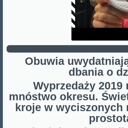
Obuwia uwydatniaj
dbania o d
Wyprzedaży 2019 
mnóstwo okresu. Świe
kroje w wyciszonych 
prostot